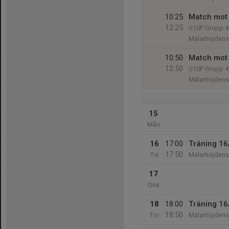
10:25
Match mot Ä
12:25
U10P Grupp 4
Mälarhöjdens 
10:50
Match mot
12:50
U10P Grupp 4
Mälarhöjdens 
15
Mån
16
17:00
Träning 16
17:50
Tis
Mälarhöjdens 
17
Ons
18
18:00
Träning 16
18:50
Tor
Mälarhöjdens 