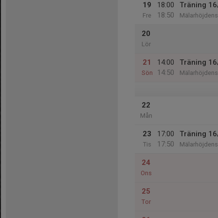
19
18:00
Träning 16
18:50
Fre
Mälarhöjdens 
20
Lör
21
14:00
Träning 16
14:50
Sön
Mälarhöjdens 
22
Mån
23
17:00
Träning 16
17:50
Tis
Mälarhöjdens 
24
Ons
25
Tor