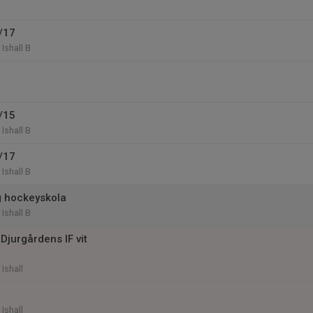
/17
Ishall B
/15
Ishall B
/17
Ishall B
 hockeyskola
Ishall B
Djurgårdens IF vit
Ishall
Ishall