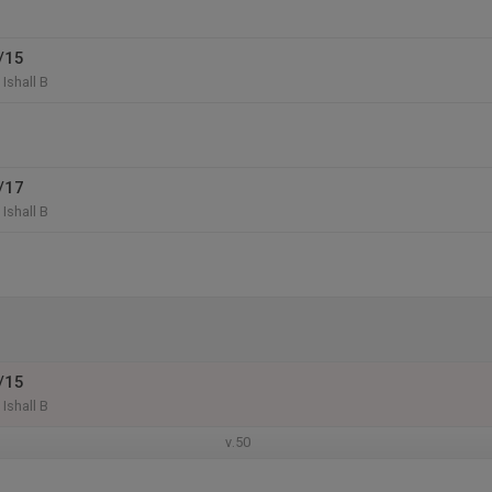
/15
Ishall B
/17
Ishall B
/15
Ishall B
v.50