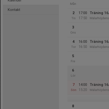
Kalender
Mån
Kontakt
2
17:00
Träning 16
17:50
Tis
Mälarhöjdens 
3
Ons
4
16:00
Träning 16
16:50
Tor
Mälarhöjdens 
5
Fre
6
Lör
7
14:00
Träning 16
15:20
Sön
Mälarhöjdens 
8