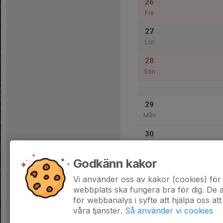
26
Fre
27
Lör
28
Sön
29
Mån
30
Tis
Godkänn kakor
31
Ons
Vi använder oss av kakor (cookies) för 
webbplats ska fungera bra för dig. De
för webbanalys i syfte att hjälpa oss att
våra tjänster.
Så använder vi cookies