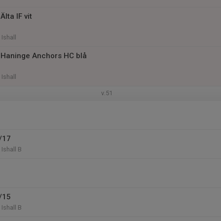
lta IF vit
Ishall
 Haninge Anchors HC blå
Ishall
v.51
/17
Ishall B
/15
Ishall B