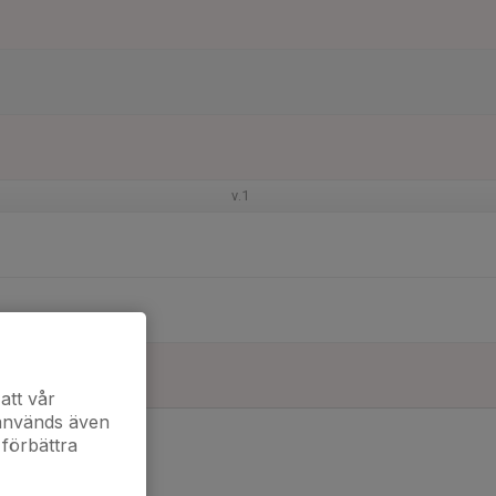
v.1
att vår
 används även
 förbättra