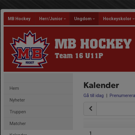
MB Hockey
Herr/Junior
Ungdom
Hockeyskolor
MB HOCKEY
Team 16 U11P
Kalender
Hem
Gå till idag
|
Prenumerer
Nyheter
Truppen
Matcher
1