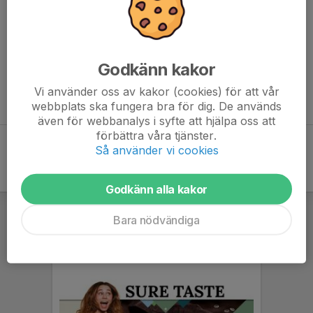
Välkomna till MB Hockey Team19!
Godkänn kakor
Vill du vara med i vårt lag? Kontakta sportchef Calle Ackered,
Vi använder oss av kakor (cookies) för att vår
calle.ackered@mbhockey.se
webbplats ska fungera bra för dig. De används
även för webbanalys i syfte att hjälpa oss att
förbättra våra tjänster.
Så använder vi cookies
Godkänn alla kakor
Bara nödvändiga