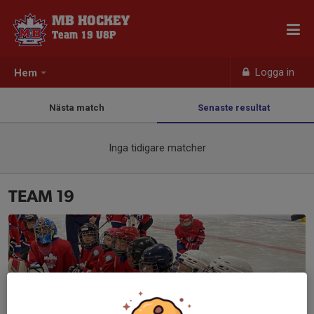
MB HOCKEY
Team 19 U8P
Logga in
Hem
Nästa match
Senaste resultat
Inga tidigare matcher
TEAM 19