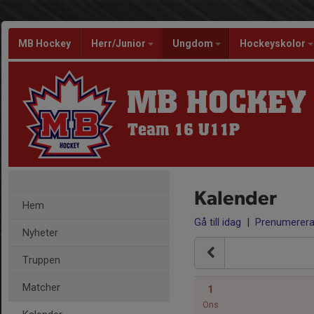
MB Hockey
Herr/Junior
Ungdom
Hockeyskolor
MB HOCKEY
Team 16 U11P
Kalender
Hem
Gå till idag
|
Prenumerer
Nyheter
Truppen
Matcher
1
Ons