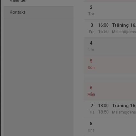
Kalender
2
Kontakt
Tor
3
16:00
Träning 16
16:50
Fre
Mälarhöjdens 
4
Lör
5
Sön
6
Mån
7
18:00
Träning 16
18:50
Tis
Mälarhöjdens 
8
Ons