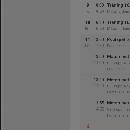
9
18:00
Träning 16
18:50
Tor
Mälarhöjdens 
10
16:00
Träning 16
16:50
Fre
Mälarhöjdens 
11
13:00
Poolspel 6
14:30
Lör
Fontanahalle
13:00
Match mot 
14:00
U9 Grupp 4 s
Fontanahalle
13:30
Match mot 
14:30
U9 Grupp 4 s
Fontanahalle
13:55
Match mot
14:55
U9 Grupp 4 s
Fontanahalle
12