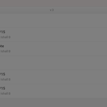
v.3
/15
Ishall B
öte
Ishall B
/15
Ishall B
/15
Ishall B