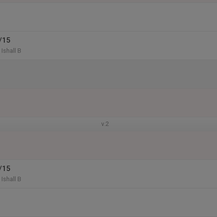
/15
Ishall B
v.2
/15
Ishall B