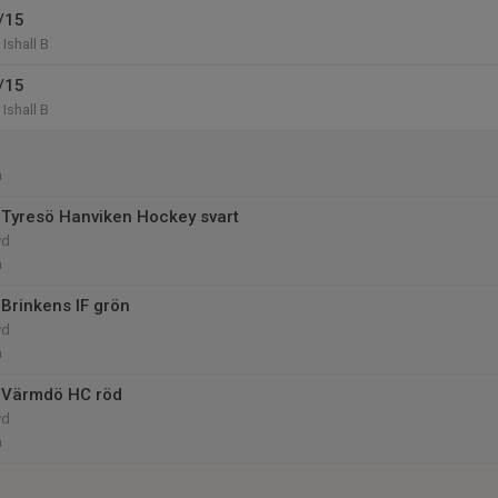
/15
Ishall B
/15
Ishall B
n
Tyresö Hanviken Hockey svart
yd
n
Brinkens IF grön
yd
n
 Värmdö HC röd
yd
n