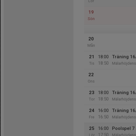
Lör
19
Sön
20
Mån
21
18:00
Träning 16
18:50
Tis
Mälarhöjdens 
22
Ons
23
18:00
Träning 16
18:50
Tor
Mälarhöjdens 
24
16:00
Träning 16
16:50
Fre
Mälarhöjdens 
25
16:00
Poolspel 7
17:50
Lör
Mälarhöjdens 