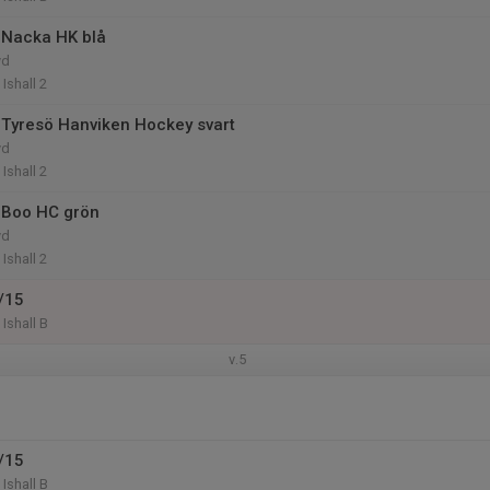
 Nacka HK blå
yd
Ishall 2
Tyresö Hanviken Hockey svart
yd
Ishall 2
 Boo HC grön
yd
Ishall 2
/15
Ishall B
v.5
/15
Ishall B