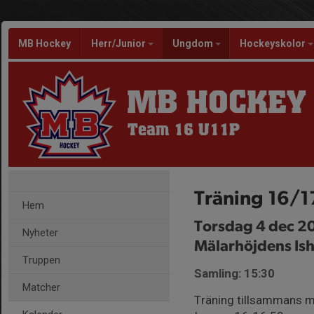
MB Hockey
Herr/Junior
Ungdom
Hockeyskolor
MB HOCKEY
Team 16 U11P
Träning 16/1
Hem
Torsdag 4 dec 2
Nyheter
Mälarhöjdens Ish
Truppen
Samling: 15:30
Matcher
Träning tillsammans m