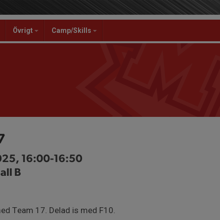
Övrigt
Camp/Skills
7
025, 16:00-16:50
all B
ed Team 17. Delad is med F10.