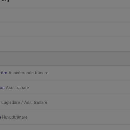
ström
Assisterande tränare
son
Ass. tränare
r
Lagledare / Ass. tränare
n
Huvudtränare