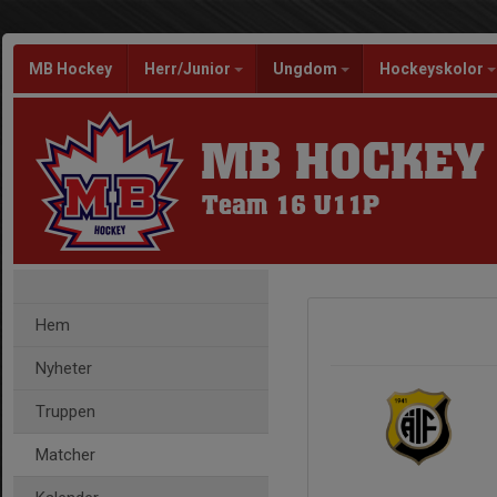
MB Hockey
Herr/Junior
Ungdom
Hockeyskolor
MB HOCKEY
Team 16 U11P
Hem
Nyheter
Truppen
Matcher