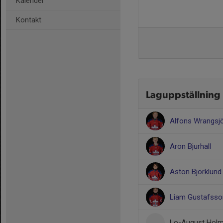
Kalender
Kontakt
Laguppställning
Alfons Wrangsj
Aron Bjurhall
Aston Björklund
Liam Gustafsso
Lo-August Hol