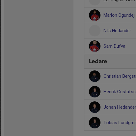
Marlon Ogundeji
Nils Hedander
Sam Dufva
Ledare
Christian Berg
Henrik Gustafs
Johan Hedande
Tobias Lundgre