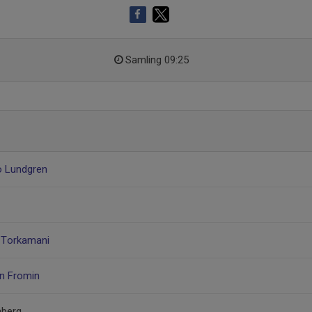
Samling 09:25
ö Lundgren
 Torkamani
n Fromin
mberg