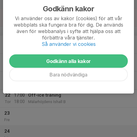
Lör
Godkänn kakor
18
Vi använder oss av kakor (cookies) för att vår
Sön
webbplats ska fungera bra för dig. De används
även för webbanalys i syfte att hjälpa oss att
v.21
förbättra våra tjänster.
19
Så använder vi cookies
Mån
20
17:00
Off-ice träning 16/15
Godkänn alla kakor
18:00
Tis
Mälarhöjdens Ishall B
Bara nödvändiga
21
Ons
22
17:00
Off-ice träning
18:00
Tor
Mälarhöjdens Ishall B
23
Fre
24