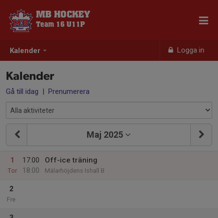
MB HOCKEY
Team 16 U11P
Logga in
Kalender
Kalender
Gå till idag
|
Prenumerera
Maj 2025
1
17:00
Off-ice träning
18:00
Tor
Mälarhöjdens Ishall B
2
Fre
3