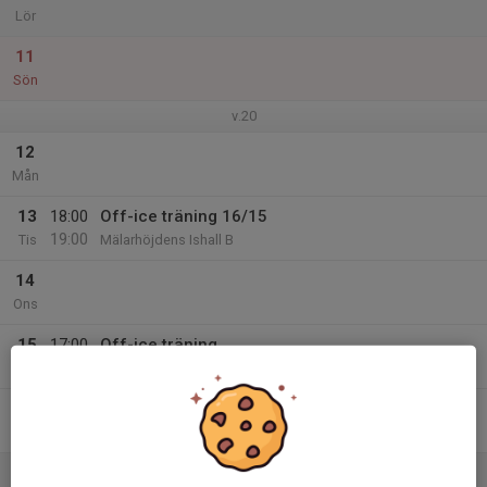
Lör
11
Sön
v.20
12
Mån
13
18:00
Off-ice träning 16/15
19:00
Tis
Mälarhöjdens Ishall B
14
Ons
15
17:00
Off-ice träning
18:00
Tor
Mälarhöjdens Ishall B
16
Fre
17