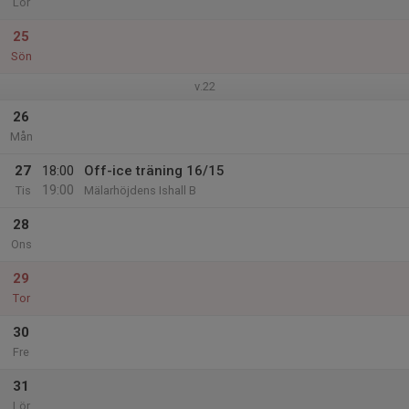
Lör
25
Sön
v.22
26
Mån
27
18:00
Off-ice träning 16/15
19:00
Tis
Mälarhöjdens Ishall B
28
Ons
29
Tor
30
Fre
31
Lör