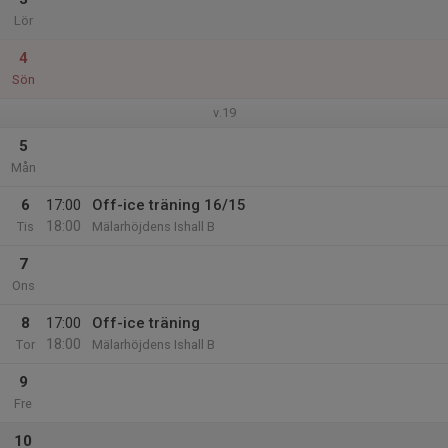
Lör
4
Sön
v.19
5
Mån
6
17:00
Off-ice träning 16/15
18:00
Tis
Mälarhöjdens Ishall B
7
Ons
8
17:00
Off-ice träning
18:00
Tor
Mälarhöjdens Ishall B
9
Fre
10