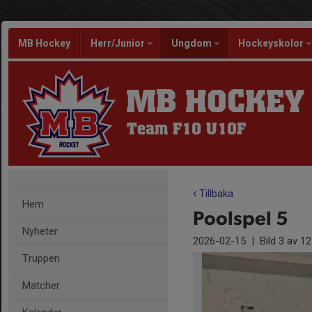
MB Hockey
Herr/Junior
Ungdom
Hockeyskolor
MB HOCKEY
Team F10 U10F
Tillbaka
Hem
Poolspel 5
Nyheter
2026-02-15
|
Bild
3
av 12
Truppen
Matcher