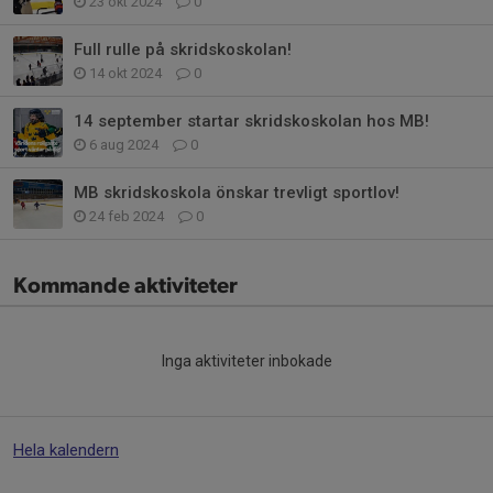
23 okt 2024
0
Full rulle på skridskoskolan!
14 okt 2024
0
14 september startar skridskoskolan hos MB!
6 aug 2024
0
MB skridskoskola önskar trevligt sportlov!
24 feb 2024
0
Kommande aktiviteter
Inga aktiviteter inbokade
Hela kalendern