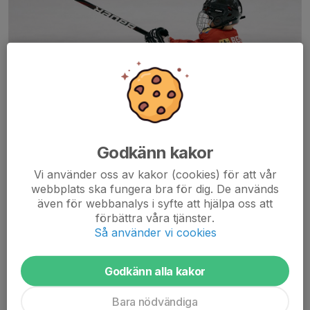
Godkänn kakor
Nu på söndag kör vi avslutning för säsongens hockeylek. Det blir
Vi använder oss av kakor (cookies) för att vår
fika och prisutdelning för alla barn som har deltagit under det här
webbplats ska fungera bra för dig. De används
året.
även för webbanalys i syfte att hjälpa oss att
förbättra våra tjänster.
Vi ses!
Så använder vi cookies
Läs mer
Godkänn alla kakor
Skridskoskolan flyttar till söndag
Bara nödvändiga
kommande två helger