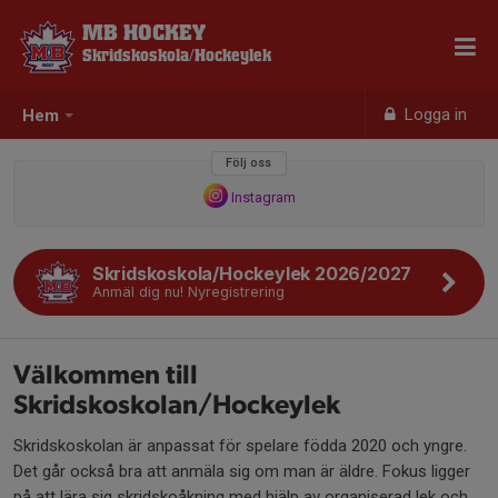
MB HOCKEY
Skridskoskola/Hockeylek
Logga in
Hem
Följ oss
Instagram
Skridskoskola/Hockeylek 2026/2027
Anmäl dig nu! Nyregistrering
Välkommen till
Skridskoskolan/Hockeylek
Skridskoskolan är anpassat för spelare födda 2020 och yngre.
Det går också bra att anmäla sig om man är äldre. Fokus ligger
på att lära sig skridskoåkning med hjälp av organiserad lek och