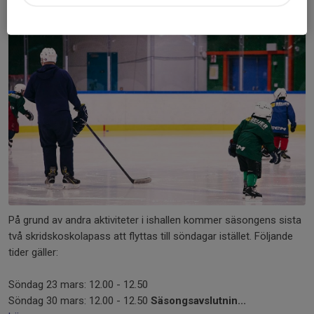
15 mar 2025
0 kommentarer
På grund av andra aktiviteter i ishallen kommer säsongens sista
två skridskoskolapass att flyttas till söndagar istället. Följande
tider gäller:
Söndag 23 mars: 12.00 - 12.50
Söndag 30 mars: 12.00 - 12.50
Säsongsavslutnin...