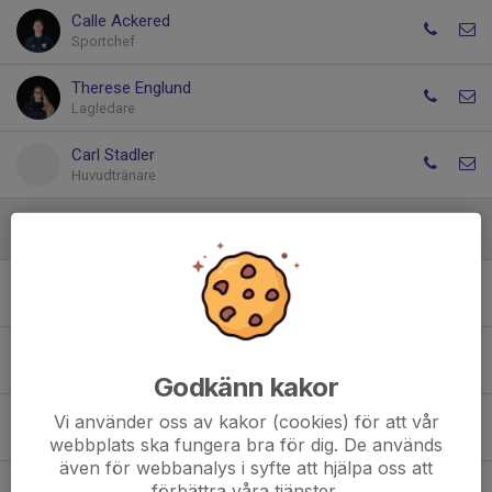
Calle Ackered
Sportchef
Therese Englund
Lagledare
Carl Stadler
Huvudtränare
Spelare
Alba Billekvist
Aleah Muzaqi Östman
Godkänn kakor
Vi använder oss av kakor (cookies) för att vår
Alma Brehmer
webbplats ska fungera bra för dig. De används
även för webbanalys i syfte att hjälpa oss att
förbättra våra tjänster.