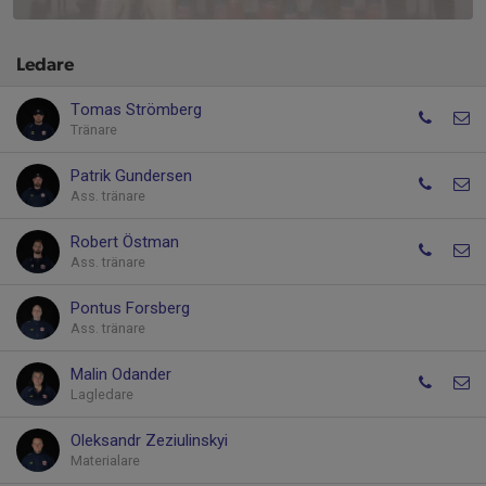
Ledare
Tomas Strömberg
Tränare
Patrik Gundersen
Ass. tränare
Robert Östman
Ass. tränare
Pontus Forsberg
Ass. tränare
Malin Odander
Lagledare
Oleksandr Zeziulinskyi
Materialare