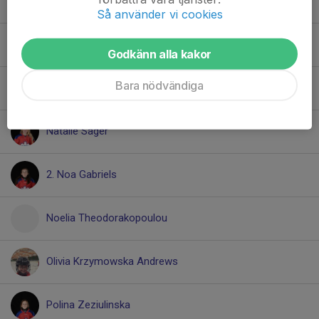
Elle Stadler
Så använder vi cookies
Liv Gillström
Godkänn alla kakor
Bara nödvändiga
Liza Pop
Natalie Sager
2. Noa Gabriels
Noelia Theodorakopoulou
Olivia Krzymowska Andrews
Polina Zeziulinska