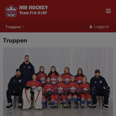
MB HOCKEY
Team F10 U10F
Logga in
Truppen
Truppen