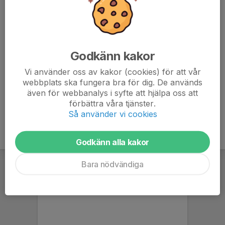
Malin Odander
Lagledare
073-964 40 03
sturehill@gmail.com
Godkänn kakor
Therese Englund
Lagledare
Vi använder oss av kakor (cookies) för att vår
webbplats ska fungera bra för dig. De används
070-749 54 19
therese-englund@hotmail.se
även för webbanalys i syfte att hjälpa oss att
förbättra våra tjänster.
Så använder vi cookies
Godkänn alla kakor
Bara nödvändiga