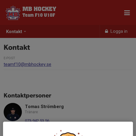
MB HOCKEY
Team F10 U10F
Logga in
Kontakt
Kontakt
E-POST
teamf10@mbhockey.se
Kontaktpersoner
Tomas Strömberg
Tränare
073-942 53 56
tomas.stromberg@hhmaleri.se