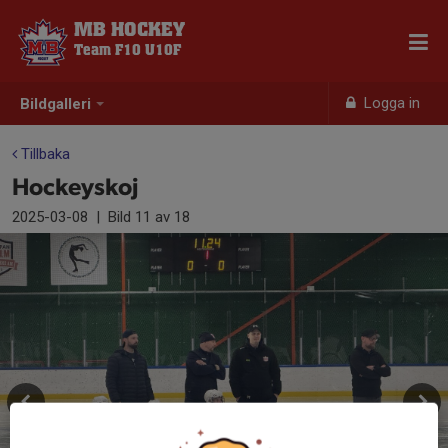
MB HOCKEY
Team F10 U10F
Logga in
Bildgalleri
Tillbaka
Hockeyskoj
2025-03-08
|
Bild
11
av 18