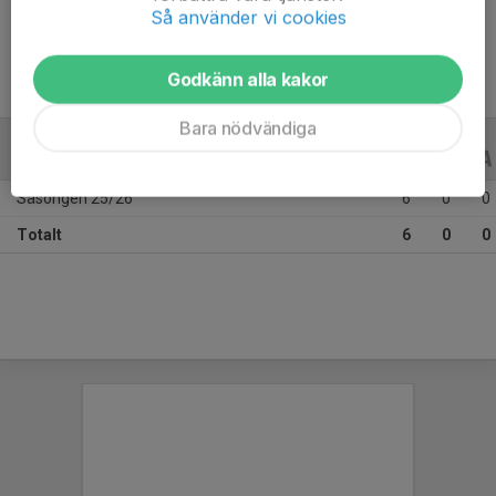
Ålder
8 år
Så använder vi cookies
Godkänn alla kakor
Bara nödvändiga
ALLA SERIER
ALLA ÅR
Säsongen 25/26
6
0
0
Totalt
6
0
0