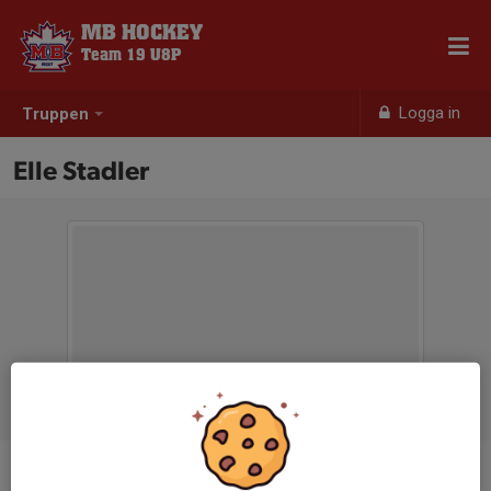
MB HOCKEY
Team 19 U8P
Logga in
Truppen
Elle Stadler
Position
-