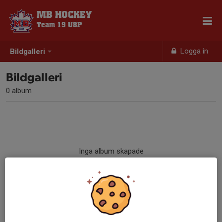
MB HOCKEY
Team 19 U8P
Logga in
Bildgalleri
Bildgalleri
0 album
Inga album skapade