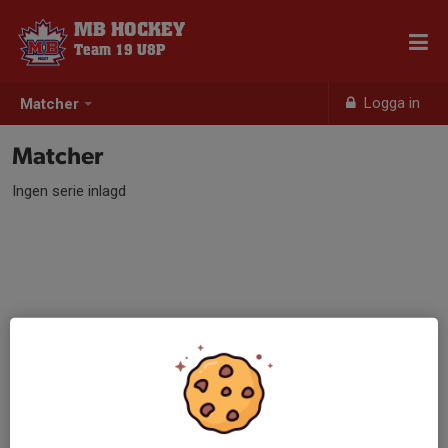
MB HOCKEY
Team 19 U8P
Logga in
Matcher
Matcher
Ingen serie inlagd