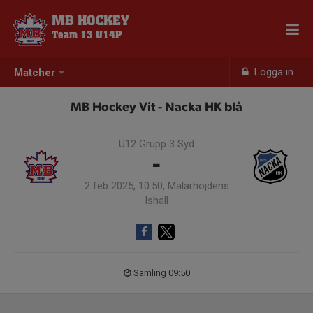
MB HOCKEY
Team 13 U14P
Logga in
Matcher
MB Hockey Vit - Nacka HK blå
U12 Grupp 3 Syd
-
2 feb 2025, 10:50, Mälarhöjdens
Ishall
Samling 09:50