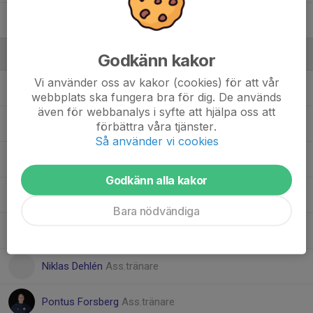
35. Jack Jakobsson
Ledare
Godkänn kakor
Vi använder oss av kakor (cookies) för att vår
Andrei Kuzmich
Materialförvaltare
webbplats ska fungera bra för dig. De används
även för webbanalys i syfte att hjälpa oss att
Daniel Riddersjö
Ass. Tränare
förbättra våra tjänster.
Så använder vi cookies
Fredrik Dahlberg
Materialförvaltare
Godkänn alla kakor
Jonas Hultquist
Materialförvaltare
Bara nödvändiga
Leonid Kogay
Materialförvaltare
Niklas Dehlén
Ass.tränare
Pontus Forsberg
Ass.tränare