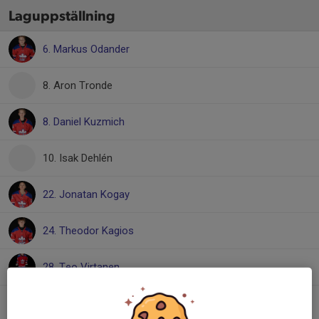
Laguppställning
6. Markus Odander
8. Aron Tronde
8. Daniel Kuzmich
10. Isak Dehlén
22. Jonatan Kogay
24. Theodor Kagios
28. Teo Virtanen
29. Louie Riddersjö