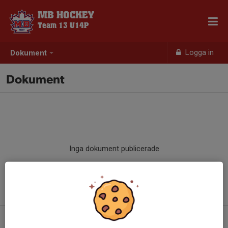
MB HOCKEY
Team 13 U14P
Logga in
Dokument
Dokument
Inga dokument publicerade