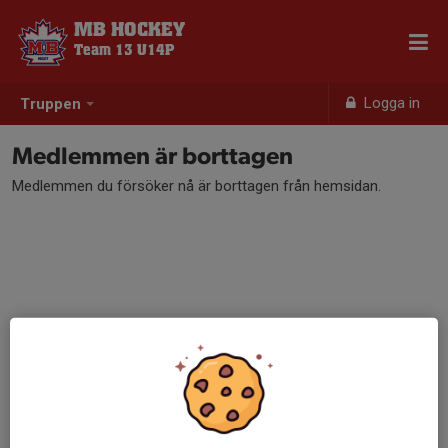
MB HOCKEY
Team 13 U14P
Logga in
Truppen
Medlemmen är borttagen
Medlemmen du försöker nå är borttagen från hemsidan.