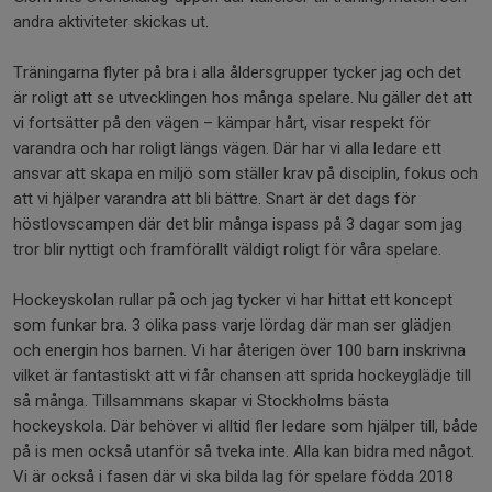
andra aktiviteter skickas ut.
Träningarna flyter på bra i alla åldersgrupper tycker jag och det
är roligt att se utvecklingen hos många spelare. Nu gäller det att
vi fortsätter på den vägen – kämpar hårt, visar respekt för
varandra och har roligt längs vägen. Där har vi alla ledare ett
ansvar att skapa en miljö som ställer krav på disciplin, fokus och
att vi hjälper varandra att bli bättre. Snart är det dags för
höstlovscampen där det blir många ispass på 3 dagar som jag
tror blir nyttigt och framförallt väldigt roligt för våra spelare.
Hockeyskolan rullar på och jag tycker vi har hittat ett koncept
som funkar bra. 3 olika pass varje lördag där man ser glädjen
och energin hos barnen. Vi har återigen över 100 barn inskrivna
vilket är fantastiskt att vi får chansen att sprida hockeyglädje till
så många. Tillsammans skapar vi Stockholms bästa
hockeyskola. Där behöver vi alltid fler ledare som hjälper till, både
på is men också utanför så tveka inte. Alla kan bidra med något.
Vi är också i fasen där vi ska bilda lag för spelare födda 2018