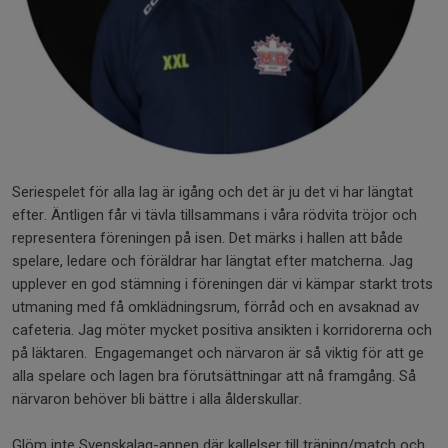
Seriespelet för alla lag är igång och det är ju det vi har längtat
efter. Äntligen får vi tävla tillsammans i våra rödvita tröjor och
representera föreningen på isen. Det märks i hallen att både
spelare, ledare och föräldrar har längtat efter matcherna. Jag
upplever en god stämning i föreningen där vi kämpar starkt trots
utmaning med få omklädningsrum, förråd och en avsaknad av
cafeteria. Jag möter mycket positiva ansikten i korridorerna och
på läktaren. Engagemanget och närvaron är så viktig för att ge
alla spelare och lagen bra förutsättningar att nå framgång. Så
närvaron behöver bli bättre i alla ålderskullar.
Glöm inte Svenskalag-appen där kallelser till träning/match och