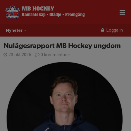
MB HOCKEY
Kamratskap • Glädje • Framgång
Logga in
Nyheter
Nulägesrapport MB Hockey ungdom
23 okt 2025
0 kommentarer