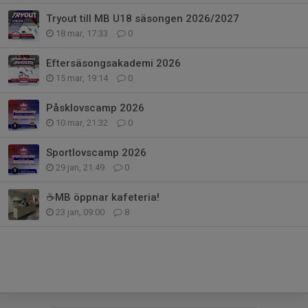
Tryout till MB U18 säsongen 2026/2027
18 mar, 17:33
0
Eftersäsongsakademi 2026
15 mar, 19:14
0
Påsklovscamp 2026
10 mar, 21:32
0
Sportlovscamp 2026
29 jan, 21:49
0
☕MB öppnar kafeteria!
23 jan, 09:00
8