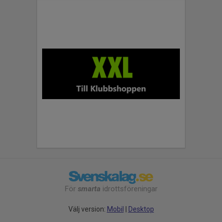
För
smarta
idrottsföreningar
Välj version:
Mobil
|
Desktop