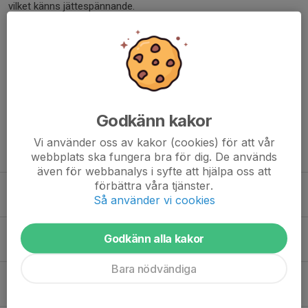
vilket känns jättespännande.
Ha de gott!
Mvh Calle Ackered | Sportchef
Dela nyhet
Godkänn kakor
Vi använder oss av kakor (cookies) för att vår
Tidigare nyheter
webbplats ska fungera bra för dig. De används
även för webbanalys i syfte att hjälpa oss att
förbättra våra tjänster.
Sälj- & bytardag för MB lördag 8 augusti
Så använder vi cookies
4 aug, 11:15
0
Glöm inte att anmäla dig till uppstartscamp 2026/2027
Godkänn alla kakor
29 jul, 14:41
0
Bara nödvändiga
Exklusiv hockeykampanj för våra klubbmedlemmar
20 jul, 17:30
0