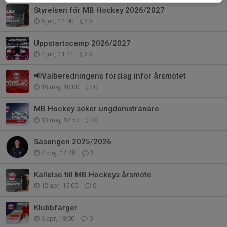
Styrelsen för MB Hockey 2026/2027
5 jun, 12:00
0
Uppstartscamp 2026/2027
4 jun, 11:41
0
📢Valberedningens förslag inför årsmötet
19 maj, 10:00
0
MB Hockey söker ungdomstränare
13 maj, 12:57
0
Säsongen 2025/2026
4 maj, 14:48
3
Kallelse till MB Hockeys årsmöte
12 apr, 15:00
0
Klubbfärger
6 apr, 18:00
0