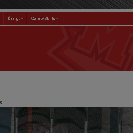
Övrigt
Camp/Skills
8