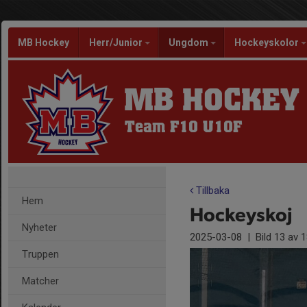
MB Hockey
Herr/Junior
Ungdom
Hockeyskolor
MB HOCKEY
Team F10 U10F
Tillbaka
Hem
Hockeyskoj
Nyheter
2025-03-08
|
Bild
13
av 1
Truppen
Matcher