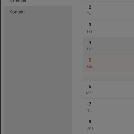
Kalender
2
Kontakt
Tor
3
Fre
4
Lör
5
Sön
6
Mån
7
Tis
8
Ons