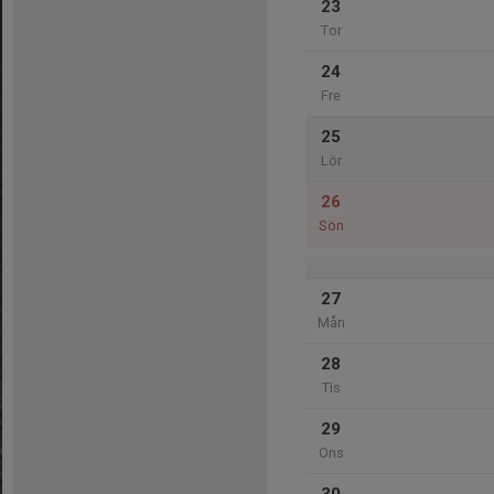
23
Tor
24
Fre
25
Lör
26
Sön
27
Mån
28
Tis
29
Ons