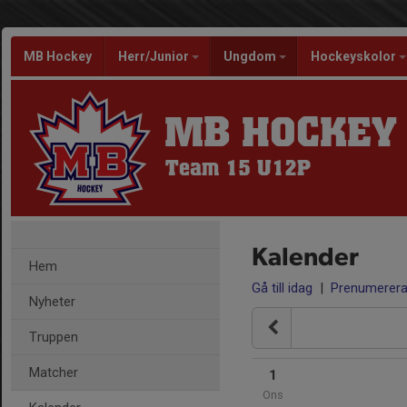
MB Hockey
Herr/Junior
Ungdom
Hockeyskolor
MB HOCKEY
Team 15 U12P
Kalender
Hem
Gå till idag
|
Prenumerer
Nyheter
Truppen
Matcher
1
Ons