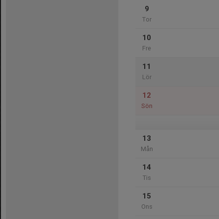
9
Tor
10
Fre
11
Lör
12
Sön
13
Mån
14
Tis
15
Ons