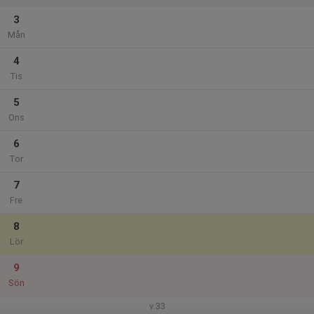
3
Mån
4
Tis
5
Ons
6
Tor
7
Fre
8
Lör
9
Sön
v.33