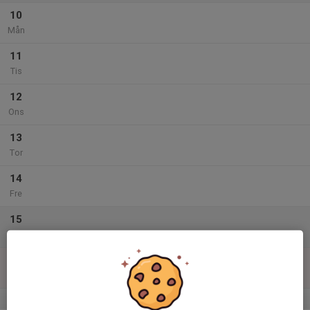
10
Mån
11
Tis
12
Ons
13
Tor
14
Fre
15
Lör
16
Sön
v.34