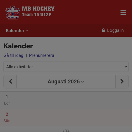
MB HOCKEY
Team 15 U12P
Logga in
Kalender
Kalender
Gå till idag
|
Prenumerera
Augusti 2026
1
Lör
2
Sön
v.32