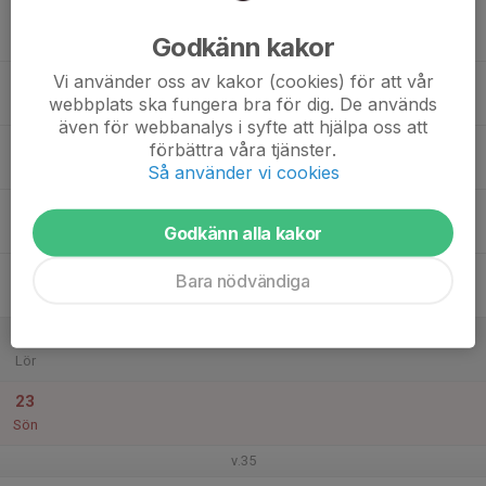
17
Godkänn kakor
Mån
Vi använder oss av kakor (cookies) för att vår
18
webbplats ska fungera bra för dig. De används
Tis
även för webbanalys i syfte att hjälpa oss att
19
förbättra våra tjänster.
Ons
Så använder vi cookies
20
Godkänn alla kakor
Tor
21
Bara nödvändiga
Fre
22
Lör
23
Sön
v.35