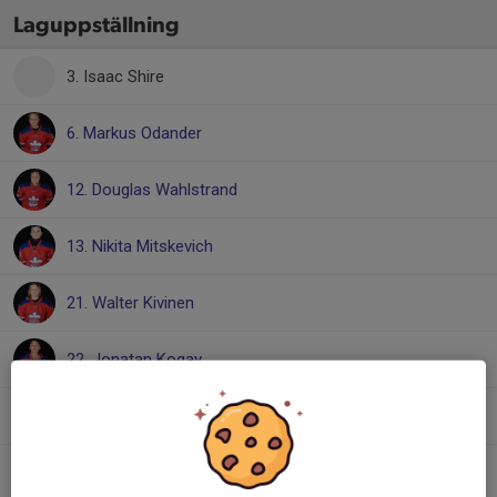
Laguppställning
3. Isaac Shire
6. Markus Odander
12. Douglas Wahlstrand
13. Nikita Mitskevich
21. Walter Kivinen
22. Jonatan Kogay
25. Linus Falk
29. Louie Riddersjö