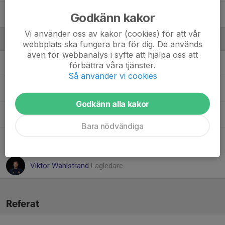
35. Jack Jakobsson
Godkänn kakor
Vi använder oss av kakor (cookies) för att vår
Ledare
webbplats ska fungera bra för dig. De används
även för webbanalys i syfte att hjälpa oss att
Daniel Riddersjö
Ass. Tränare
förbättra våra tjänster.
Så använder vi cookies
Leonid Kogay
Materialförvaltare
Godkänn alla kakor
Peter Falk
Tränare
Bara nödvändiga
Pontus Forsberg
Ass.tränare
Viktor Wahlstrand
Lagledare
Referat