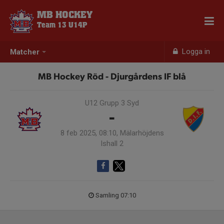
MB HOCKEY
Team 13 U14P
Logga in
Matcher
MB Hockey Röd - Djurgårdens IF blå
U12 Grupp 3 Syd
-
8 feb 2025, 08:10, Mälarhöjdens
Ishall 2
Samling 07:10