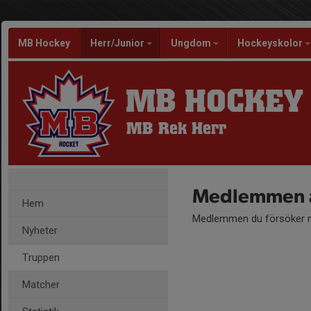
MB Hockey
Herr/Junior
Ungdom
Hockeyskolor
MB HOCKEY
MB Rek Herr
Medlemmen ä
Hem
Medlemmen du försöker nå
Nyheter
Truppen
Matcher