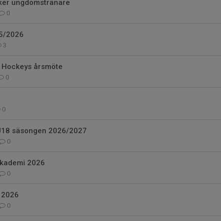
ker ungdomstränare
0
5/2026
3
MB Hockeys årsmöte
0
0
B U18 säsongen 2026/2027
0
akademi 2026
0
 2026
0