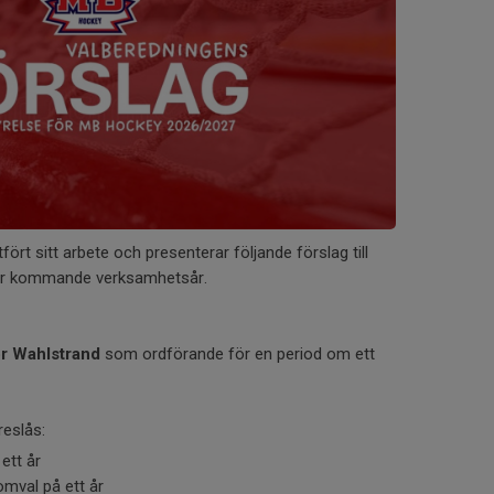
ört sitt arbete och presenterar följande förslag till
för kommande verksamhetsår.
or Wahlstrand
som ordförande för en period om ett
reslås:
ett år
 omval på ett år