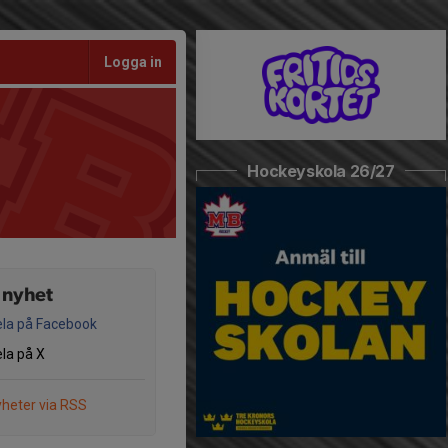
Logga in
Hockeyskola 26/27
 nyhet
la på Facebook
la på X
heter via RSS