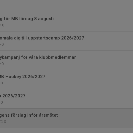
ag för MB lördag 8 augusti
0
anmäla dig till uppstartscamp 2026/2027
0
eykampanj för våra klubbmedlemmar
0
 MB Hockey 2026/2027
0
p 2026/2027
0
ens förslag inför årsmötet
0