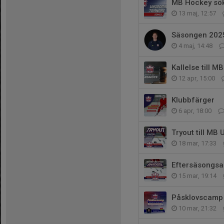
MB Hockey sö
13 maj, 12:57
Säsongen 202
4 maj, 14:48
Kallelse till 
12 apr, 15:00
Klubbfärger
6 apr, 18:00
Tryout till M
18 mar, 17:33
Eftersäsongs
15 mar, 19:14
Påsklovscamp
10 mar, 21:32