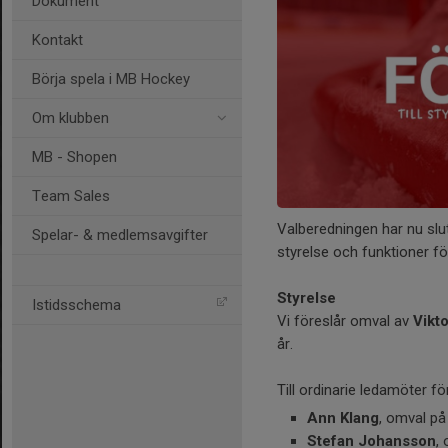
Dokument
Kontakt
Börja spela i MB Hockey
Om klubben
MB - Shopen
Team Sales
Valberedningen har nu slutf
Spelar- & medlemsavgifter
styrelse och funktioner 
Styrelse
Istidsschema
Vi föreslår omval av
Vikt
år.
Till ordinarie ledamöter fö
Ann Klang
, omval på 
Stefan Johansson
,