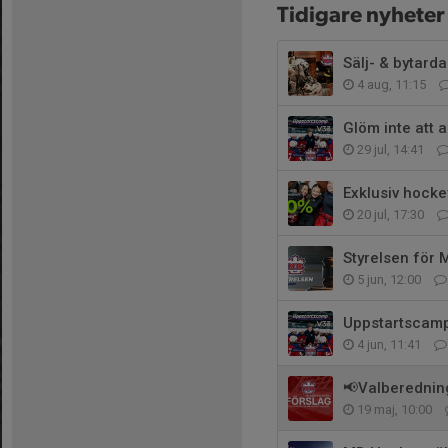
Tidigare nyheter
Sälj- & bytard
4 aug, 11:15
Glöm inte att 
29 jul, 14:41
Exklusiv hock
20 jul, 17:30
Styrelsen för
5 jun, 12:00
Uppstartscam
4 jun, 11:41
📢Valberedning
19 maj, 10:00