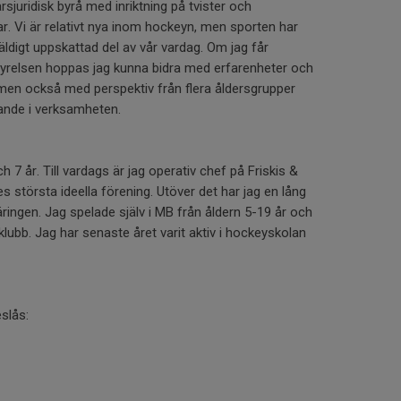
rsjuridisk byrå med inriktning på tvister och
ar. Vi är relativt nya inom hockeyn, men sporten har
väldigt uppskattad del av vår vardag. Om jag får
styrelsen hoppas jag kunna bidra med erfarenheter och
 men också med perspektiv från flera åldersgrupper
nde i verksamheten.
h 7 år. Till vardags är jag operativ chef på Friskis &
s största ideella förening. Utöver det har jag en lång
ingen. Jag spelade själv i MB från åldern 5-19 år och
lubb. Jag har senaste året varit aktiv i hockeyskolan
eslås: