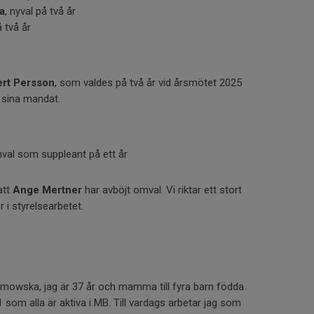
a
, nyval på två år
å två år
rt Persson
, som valdes på två år vid årsmötet 2025
v sina mandat.
mval som suppleant på ett år
att
Ange Mertner
har avböjt omval. Vi riktar ett stort
r i styrelsearbetet.
mowska, jag är 37 år och mamma till fyra barn födda
som alla är aktiva i MB. Till vardags arbetar jag som