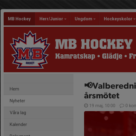
MB Hockey
Herr/Junior
Ungdom
Hockeyskolor
MB HOCKEY
Kamratskap • Glädje • 
📢Valberedni
Hem
årsmötet
Nyheter
19 maj, 10:00
0 ko
Våra lag
Kalender