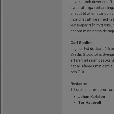
advokat och driver en affä
hyresrättsliga förhandling
snabbt blivit en stor och 
möjlighet att vara med i 
kunskaper från mitt yrke,
genom mina barns deltaga
Carl Stadler
Jag har två döttrar på 5 oc
Svettis Stockholm. Sverige
erfarenhet inom besöksnär
det är således min gamla k
och F10.
Revisorer
Till ordinarie revisorer för
Johan Karlsten
Tor Hatlevoll