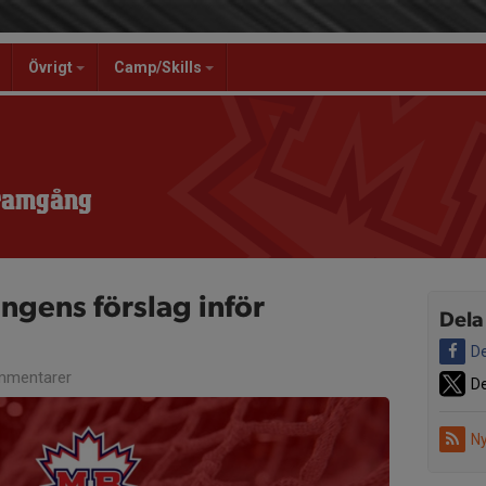
Övrigt
Camp/Skills
Framgång
ngens förslag inför
Dela
De
mmentarer
De
Ny