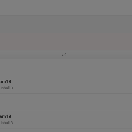
v.4
eam18
Ishall B
eam18
Ishall B