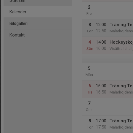
Statistik
2
Kalender
Fre
Bildgalleri
3
12:00
Träning T
12:50
Lör
Mälarhöjdens 
Kontakt
4
14:00
Hockeyskoj
16:00
Sön
Visättra Isha
5
Mån
6
16:00
Träning T
16:50
Tis
Mälarhöjdens 
7
Ons
8
17:00
Träning T
17:50
Tor
Mälarhöjdens 