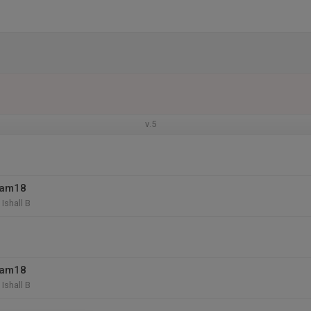
v.5
eam18
Ishall B
eam18
Ishall B