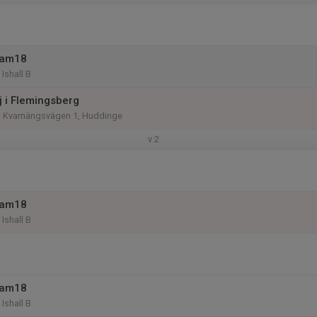
eam18
Ishall B
 i Flemingsberg
ll, Kvarnängsvägen 1, Huddinge
v.2
eam18
Ishall B
eam18
Ishall B