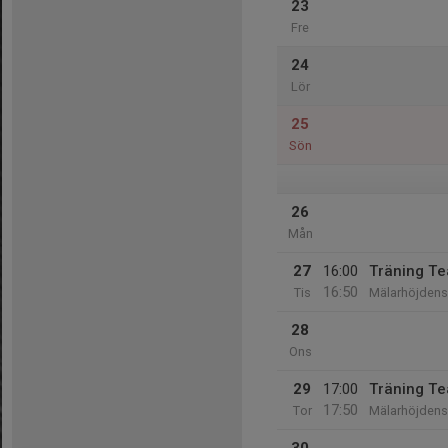
23
Fre
24
Lör
25
Sön
26
Mån
27
16:00
Träning T
16:50
Tis
Mälarhöjdens 
28
Ons
29
17:00
Träning T
17:50
Tor
Mälarhöjdens 