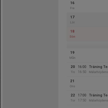
16
Fre
17
Lör
18
Sön
19
Mån
20
16:00
Träning T
16:50
Tis
Mälarhöjdens 
21
Ons
22
17:00
Träning T
17:50
Tor
Mälarhöjdens 