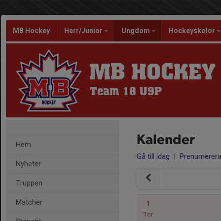
MB Hockey
Herr/Junior
Ungdom
Hockeyskolor
MB HOCKEY
Team 18 U9P
Kalender
Hem
Gå till idag
|
Prenumerer
Nyheter
Truppen
Matcher
1
Tor