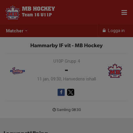
MB HOCKEY
Team 16 U11P
Logga in
Matcher
Hammarby IF vit - MB Hockey
U10P Grupp 4
-
11 jan, 09:30, Hanvedens ishall
Samling 08:30