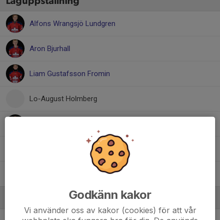
Laguppställning
Alfons Wrangsjö Lundgren
Aron Bjurhall
Liam Gustafsson Fromin
Lo-August Holmberg
Marlon Ogundeji
Nils Hedander
Sam Dufva
Godkänn kakor
Ledare
Vi använder oss av kakor (cookies) för att vår