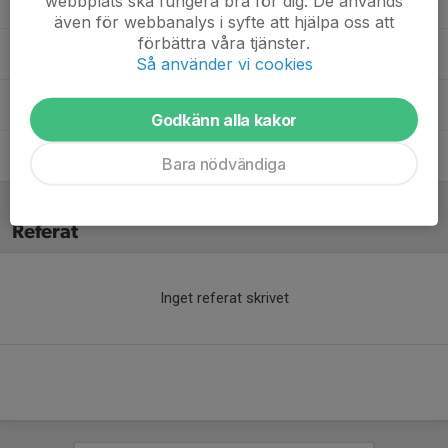
webbplats ska fungera bra för dig. De används
Christian Bergström
Assisterande tränare
även för webbanalys i syfte att hjälpa oss att
förbättra våra tjänster.
Henrik Gustafsson
Ass. tränare
Så använder vi cookies
Johan Hedander
Lagledare / Ass. tränare
Godkänn alla kakor
Tobias Lundgren
Huvudtränare
Bara nödvändiga
Referat
Inget referat skrivet