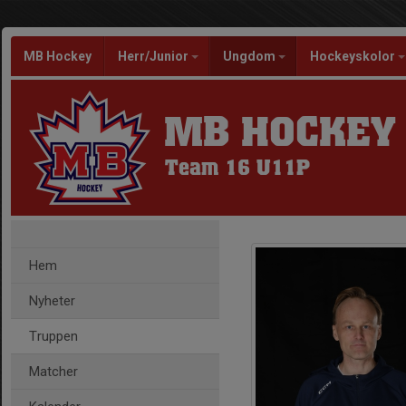
MB Hockey
Herr/Junior
Ungdom
Hockeyskolor
MB HOCKEY
Team 16 U11P
Hem
Nyheter
Truppen
Matcher