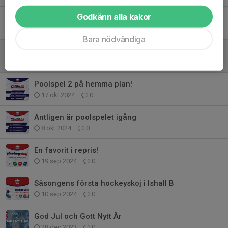
Godkänn alla kakor
Poolspel 4 - Farsta Ishall
29 nov 2024
0
Bara nödvändiga
Poolspel 3 - Björkängshallens B-hall
15 nov 2024
0
Poolspel 2 på hemma plan!
17 okt 2024
0
Äntligen är poolspelet igång
8 okt 2024
0
En favorit i repris!
19 sep 2024
0
Säsongens första hockeyskoj i Ishall B
10 sep 2024
0
God Jul och Gott Nytt År
28 dec 2023
0