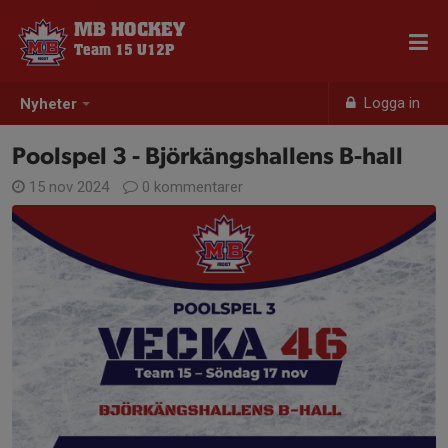
MB HOCKEY
Team 15 U12P
Logga in
Nyheter
Poolspel 3 - Björkängshallens B-hall
15 nov 2024
0 kommentarer