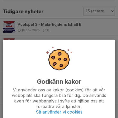
Tidigare nyheter
Poolspel 3 - Mälarhöjdens Ishall B
18 nov 2025
0
Nu drar säsongen igång! 🔥
10 okt 2025
1
Åk skridskor med barnen under fredagsmyset!
9 sep 2025
0
MB Future Stars Cup
Godkänn kakor
13 mar 2025
0
Vi använder oss av kakor (cookies) för att vår
Poolspel 9 på hemmaplan!
webbplats ska fungera bra för dig. De används
14 feb 2025
0
även för webbanalys i syfte att hjälpa oss att
förbättra våra tjänster.
Dagens Hockeycup: Team 15 visar styrka och laganda! 🏒
Så använder vi cookies
5 jan 2025
1