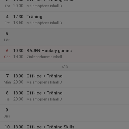
20:00
Tor
Mälarhöjdens Ishall B
4
17:30
Träning
18:50
Fre
Mälarhöjdens Ishall B
5
Lör
6
10:30
BAJEN Hockey games
14:00
Sön
Zinkensdamms ishall
v.15
7
18:00
Off-ice + Träning
20:00
Mån
Mälarhöjdens Ishall B
8
18:00
Off-ice + Träning
20:00
Tis
Mälarhöjdens Ishall B
9
Ons
10
18:00
Off-ice + Träning Skills