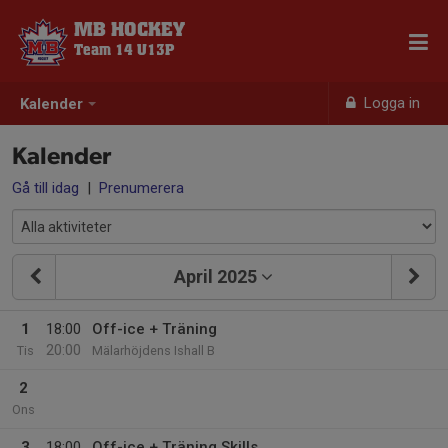
MB HOCKEY
Team 14 U13P
Logga in
Kalender
Kalender
Gå till idag
|
Prenumerera
April 2025
1
18:00
Off-ice + Träning
20:00
Tis
Mälarhöjdens Ishall B
2
Ons
3
18:00
Off-ice + Träning Skills