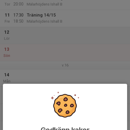
20:00
Tor
Mälarhöjdens Ishall B
11
17:30
Träning 14/15
18:50
Fre
Mälarhöjdens Ishall B
12
Lör
13
Sön
v.16
14
Mån
15
19:00
Träning
20:00
Tis
Mälarhöjdens Ishall B
16
Ons
17
Godkänn kakor