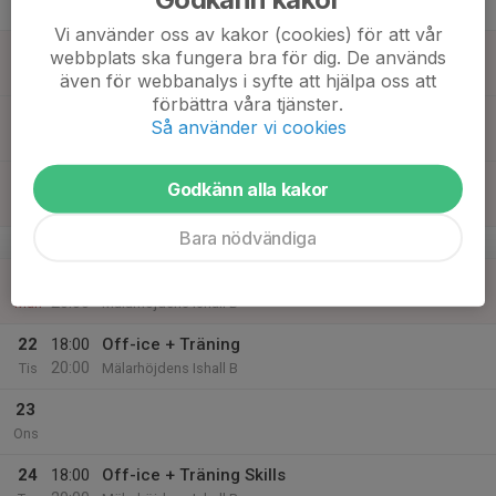
Tor
Vi använder oss av kakor (cookies) för att vår
18
webbplats ska fungera bra för dig. De används
Fre
även för webbanalys i syfte att hjälpa oss att
förbättra våra tjänster.
19
Så använder vi cookies
Lör
20
Godkänn alla kakor
Sön
Bara nödvändiga
v.17
21
18:00
Off-ice + Träning
20:00
Mån
Mälarhöjdens Ishall B
22
18:00
Off-ice + Träning
20:00
Tis
Mälarhöjdens Ishall B
23
Ons
24
18:00
Off-ice + Träning Skills