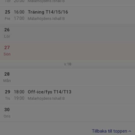
20:00
Tor
Mälarhöjdens Ishall B
25
16:00
Träning T14/15/16
17:00
Fre
Mälarhöjdens Ishall B
26
Lör
27
Sön
v.18
28
Mån
29
18:00
Off-ice/fys T14/T13
19:00
Tis
Mälarhöjdens Ishall B
30
Ons
Tillbaka till toppen