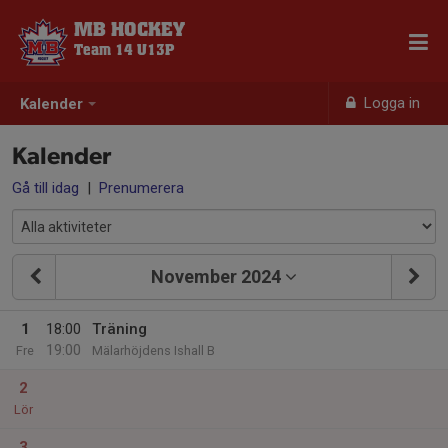
MB HOCKEY
Team 14 U13P
Logga in
Kalender
Kalender
Gå till idag
|
Prenumerera
November 2024
1
18:00
Träning
19:00
Fre
Mälarhöjdens Ishall B
2
Lör
3