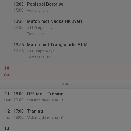
13:00
Poolspel Borta 🚌
15:00
Fontanahallen
13:30
Match mot Nacka HK svart
14:30
U11 Grupp 4 syd
Fontanahallen
13:55
Match mot Trångsunds IF blå
14:55
U11 Grupp 4 syd
Fontanahallen
10
Sön
v.46
11
18:00
Off-ice + Träning
20:00
Mån
Mälarhöjdens Ishall B
12
17:00
Träning
18:00
Tis
Mälarhöjdens Ishall B
13