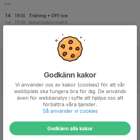
Ons
14
18:00
Träning + Off-ice
19:30
Tor
Mälarhöjdens Ishall B
15
18:00
Träning
19:00
Fre
Mälarhöjdens Ishall B
16
Lör
17
Godkänn kakor
Sön
Vi använder oss av kakor (cookies) för att vår
v.47
webbplats ska fungera bra för dig. De används
även för webbanalys i syfte att hjälpa oss att
18
18:00
Off-ice + Träning
förbättra våra tjänster.
20:00
Mån
Mälarhöjdens Ishall B
Så använder vi cookies
19
18:30
Träning
20:00
Tis
Mälarhöjdens Ishall B
Godkänn alla kakor
20