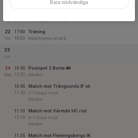
Bara nödvändiga
Ons
21
18:00
Off-ice + Träning
20:00
Tor
Mälarhöjdens Ishall B
22
17:00
Träning
18:00
Fre
Mälarhöjdens Ishall B
23
Lör
24
10:45
Poolspel 3 Borta 🚌
12:35
Sön
Ekhallen
10:45
Match mot Trångsunds IF vit
11:45
U11 Grupp 4 syd
Ekhallen
11:10
Match mot Värmdö HC röd
12:10
U11 Grupp 4 syd
Ekhallen
11:35
Match mot Flemingsbergs IK