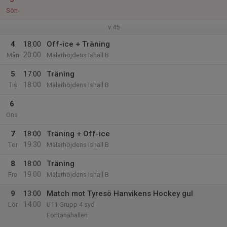
Sön
v.45
4
18:00
Off-ice + Träning
20:00
Mån
Mälarhöjdens Ishall B
5
17:00
Träning
18:00
Tis
Mälarhöjdens Ishall B
6
Ons
7
18:00
Träning + Off-ice
19:30
Tor
Mälarhöjdens Ishall B
8
18:00
Träning
19:00
Fre
Mälarhöjdens Ishall B
9
13:00
Match mot Tyresö Hanvikens Hockey gul
14:00
Lör
U11 Grupp 4 syd
Fontanahallen