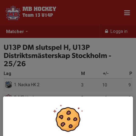
MB HOCKEY
Team 13 U14P
Logga in
Matcher
U13P DM slutspel H, U13P
Distriktsmästerskap Stockholm -
25/26
Lag
M
+/-
P
1. Nacka HK 2
3
10
9
2. MB Hockey
3
6
6
3. SDE HF
3
-6
1
4. Mälarö Hockeyförening 2
3
-10
1