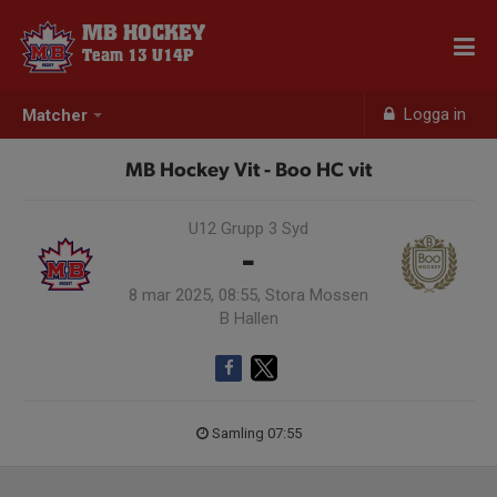
MB HOCKEY
Team 13 U14P
Logga in
Matcher
MB Hockey Vit - Boo HC vit
U12 Grupp 3 Syd
-
8 mar 2025, 08:55, Stora Mossen
B Hallen
Samling 07:55