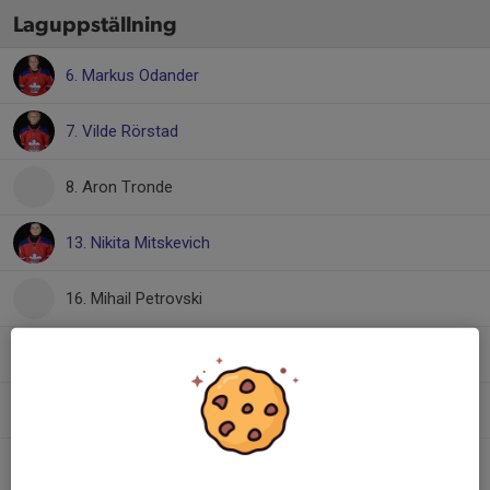
Laguppställning
6. Markus Odander
7. Vilde Rörstad
8. Aron Tronde
13. Nikita Mitskevich
16. Mihail Petrovski
22. Jonatan Kogay
27. Philip Danielsson
28. Teo Virtanen