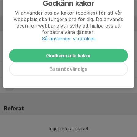
Godkänn kakor
30. Herman Wikner
Vi använder oss av kakor (cookies) för att vår
webbplats ska fungera bra för dig. De används
Ledare
även för webbanalys i syfte att hjälpa oss att
förbättra våra tjänster.
Så använder vi cookies
Jonas Hultquist
Materialförvaltare
Leonid Kogay
Materialförvaltare
Godkänn alla kakor
Bara nödvändiga
Pontus Forsberg
Ass.tränare
Todor Petrovski
Ass. material
Referat
Inget referat skrivet