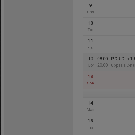
9
Ons
10
Tor
11
Fre
12
08:00
POJ Draft
20:00
Lör
Uppsala C-hal
13
Sön
14
Mån
15
Tis