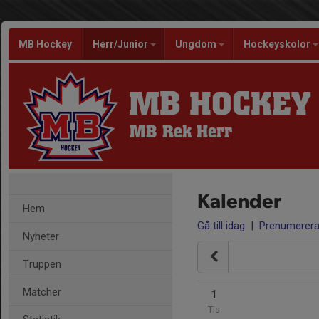
MB Hockey
Herr/Junior
Ungdom
Hockeyskolor
MB HOCKEY
MB Rek Herr
Kalender
Hem
Gå till idag
|
Prenumerer
Nyheter
Truppen
Matcher
1
Tis