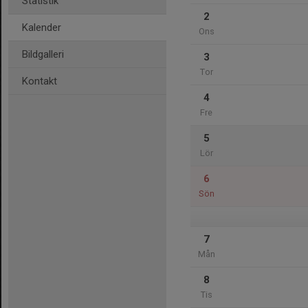
Statistik
2
Kalender
Ons
Bildgalleri
3
Tor
Kontakt
4
Fre
5
Lör
6
Sön
7
Mån
8
Tis