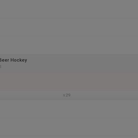
 Beer Hockey
l
v.29