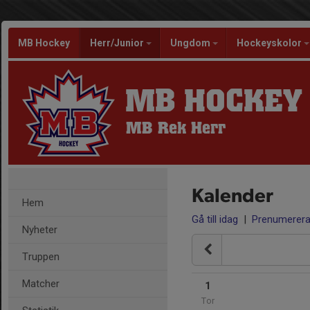
MB Hockey
Herr/Junior
Ungdom
Hockeyskolor
MB HOCKEY
MB Rek Herr
Kalender
Hem
Gå till idag
|
Prenumerer
Nyheter
Truppen
Matcher
1
Tor