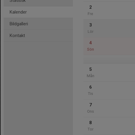
Statistik
2
Kalender
Fre
Bildgalleri
3
Lör
Kontakt
4
Sön
5
Mån
6
Tis
7
Ons
8
Tor