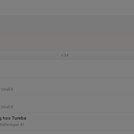
v.34
Ishall B
Ishall B
ng hos Tumba
khättevägen 41