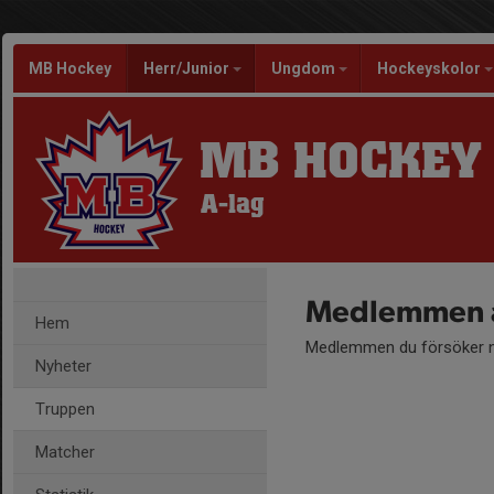
MB Hockey
Herr/Junior
Ungdom
Hockeyskolor
MB HOCKEY
A-lag
Medlemmen ä
Hem
Medlemmen du försöker nå
Nyheter
Truppen
Matcher