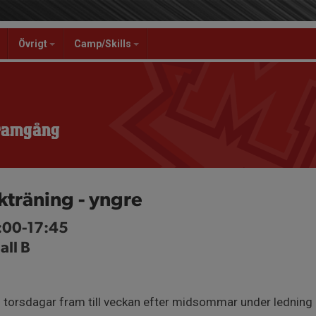
Övrigt
Camp/Skills
Framgång
kträning - yngre
7:00-17:45
all B
 torsdagar fram till veckan efter midsommar under ledning a