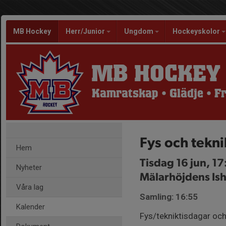
MB Hockey
Herr/Junior
Ungdom
Hockeyskolor
MB HOCKEY
Kamratskap • Glädje • 
Fys och tekni
Hem
Tisdag 16 jun, 1
Nyheter
Mälarhöjdens Ish
Våra lag
Samling: 16:55
Kalender
Fys/tekniktisdagar och