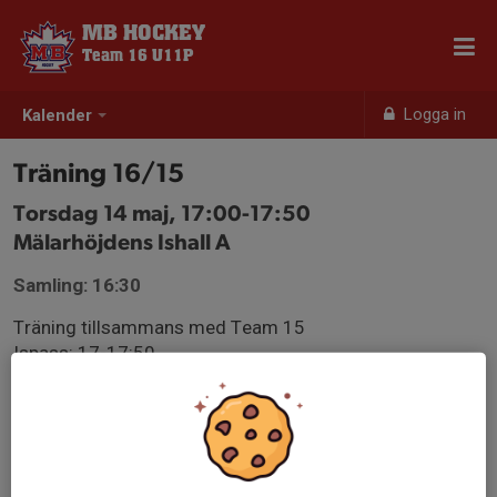
MB HOCKEY
Team 16 U11P
Logga in
Kalender
Träning 16/15
Torsdag 14 maj, 17:00-17:50
Mälarhöjdens Ishall A
Samling: 16:30
Träning tillsammans med Team 15
Ispass: 17-17:50
Delad is med Team 13/14
Obs! Mälarhöjdens Ishall A