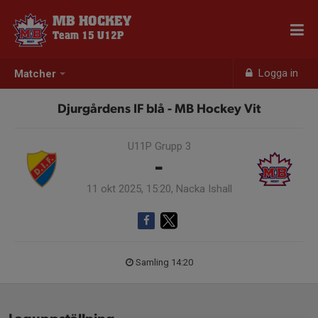
MB HOCKEY
Team 15 U12P
Logga in
Matcher
Djurgårdens IF blå - MB Hockey Vit
U11P Grupp 3
-
11 okt 2025, 15:20, Nacka Ishall
Samling 14:20