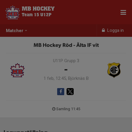
MB HOCKEY
Team 15 U12P
Logga in
Matcher
MB Hockey Röd - Älta IF vit
U11P Grupp 3
-
1 feb, 12:45, Björknäs B
Samling 11:45