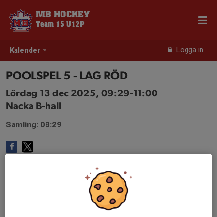
MB HOCKEY
Team 15 U12P
Logga in
Kalender
POOLSPEL 5 - LAG RÖD
Lördag 13 dec 2025, 09:29-11:00
Nacka B-hall
Samling: 08:29