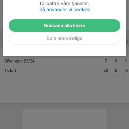
Ålder
11 år
förbättra våra tjänster.
Så använder vi cookies
Godkänn alla kakor
Bara nödvändiga
ALLA SERIER
ALLA ÅR
Säsongen 25/26
18
0
0
Säsongen 23/24
5
0
0
Totalt
23
0
0