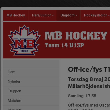
MB Hockey
Herr/Junior
Ungdom
Hockeyskolor
MB HOCKEY
Team 14 U13P
Off-ice/fys 
Hem
Torsdag 8 maj 2
Nyheter
Mälarhöjdens Ish
Truppen
Samling: 17:55
Matcher
Off-ice/fys med Oscar