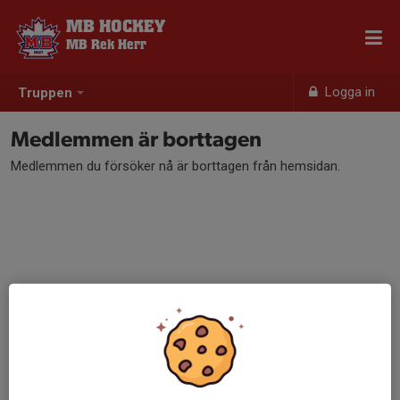
MB HOCKEY
MB Rek Herr
Logga in
Truppen
Medlemmen är borttagen
Medlemmen du försöker nå är borttagen från hemsidan.