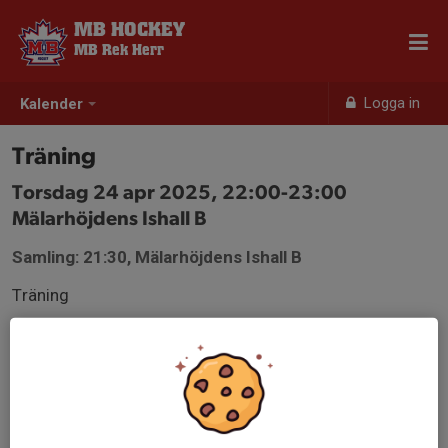
MB HOCKEY
MB Rek Herr
Logga in
Kalender
Träning
Torsdag 24 apr 2025, 22:00-23:00
Mälarhöjdens Ishall B
Samling: 21:30, Mälarhöjdens Ishall B
Träning
Istid: 22 - 22.50