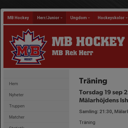
MB Hockey
Herr/Junior
Ungdom
Hockeyskolor
MB HOCKEY
MB Rek Herr
Träning
Hem
Torsdag 19 sep 
Nyheter
Mälarhöjdens Ish
Truppen
Samling: 21:30, Mälar
Matcher
Träning