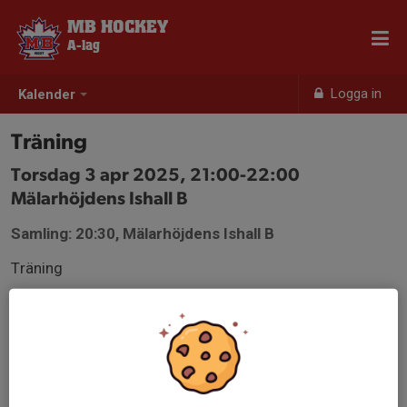
MB HOCKEY
A-lag
Logga in
Kalender
Träning
Torsdag 3 apr 2025, 21:00-22:00
Mälarhöjdens Ishall B
Samling: 20:30, Mälarhöjdens Ishall B
Träning
Ispass: 21 - 21.50