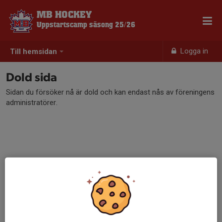
MB HOCKEY
Uppstartscamp säsong 25/26
Logga in
Till hemsidan
Dold sida
Sidan du försöker nå är dold och kan endast nås av föreningens
administratörer.