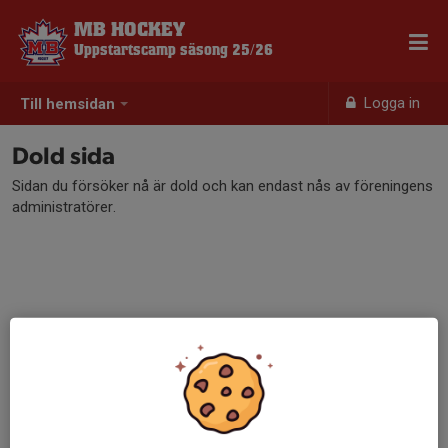
MB HOCKEY
Uppstartscamp säsong 25/26
Logga in
Till hemsidan
Dold sida
Sidan du försöker nå är dold och kan endast nås av föreningens
administratörer.